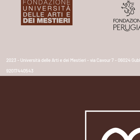
2023 - Università delle Arti e dei Mestieri - via Cavour 7 - 06024 Gub
92017440543