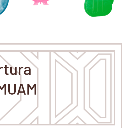
ertura
l MUAM