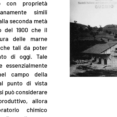
o con proprietà
anamente simili
 alla seconda metà
io del 1900 che il
tura delle marne
iche tali da poter
to di oggi. Tale
re essenzialmente
nel campo della
al punto di vista
 si può considerare
produttivo, allora
ratorio chimico