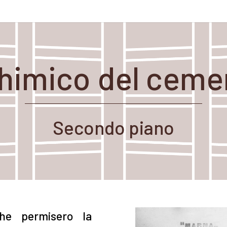
 chimico del ceme
Secondo piano
che permisero la