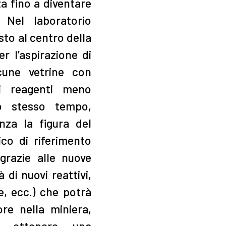
a fino a diventare
. Nel laboratorio
to al centro della
r l’aspirazione di
lcune vetrine con
ei reagenti meno
lo stesso tempo,
nza la figura del
ico di riferimento
grazie alle nuove
à di nuovi reattivi,
ne, ecc.) che potrà
ore nella miniera,
r ottenere una