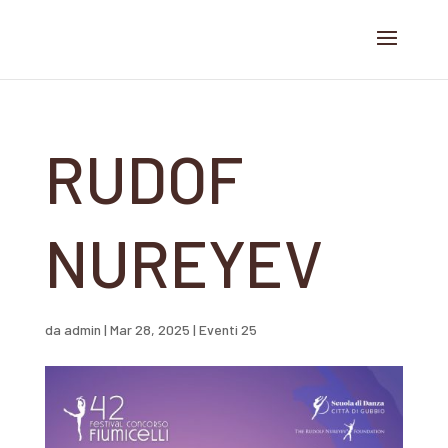
RUDOF
NUREYEV
da
admin
|
Mar 28, 2025
|
Eventi 25